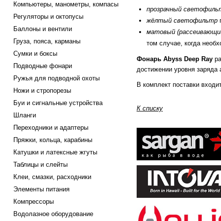
Компьютеры, манометры, компасы
прозрачный
светофиль
Регуляторы и октопусы
жёлтый
светофильтр
Баллоны и вентили
матовый (рассеивающи
Груза, пояса, карманы
том случае, когда необ
Сумки и боксы
Фонарь Abyss Deep Ray
ра
Подводные фонари
достижении уровня заряда 
Ружья для подводной охоты
В комплект поставки входит
Ножи и стропорезы
Буи и сигнальные устройства
К списку
Шланги
Переходники и адаптеры
Пряжки, кольца, карабины
Катушки и латексные жгуты
Таблицы и слейты
Клеи, смазки, расходники
Элементы питания
Компрессоры
Водолазное оборудование