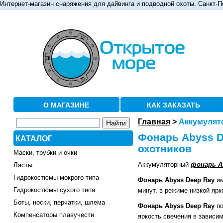
Интернет-магазин снаряжения для дайвинга и подводной охоты. Санкт-П
О МАГАЗИНЕ
КАК ЗАКАЗАТЬ
Главная
>
Аккумулят
Фонарь Abyss D
КАТАЛОГ
охотников
Маски, трубки и очки
Аккумуляторный
фонарь A
Ласты
Гидрокостюмы мокрого типа
Фонарь Abyss Deep Ray
им
Гидрокостюмы сухого типа
минут, в режиме низкой ярк
Боты, носки, перчатки, шлема
Фонарь
Abyss
Deep
Ray
по
Компенсаторы плавучести
яркость свечения в зависим