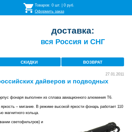
Товаров:
0
шт. |
0
руб.
Оформить заказ
доставка:
вся Россия и СНГ
СКИДКИ
ВОЗВРАТ
27.01.2011
российских дайверов и подводных
орпус фонаря выполнен из сплава авиационного алюминия T6.
 яркость – мигание. В режиме высокой яркости фонарь работает 110
ю магнитного кольца.
вании светофильтров) и