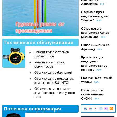
AquaMarine
>>>
Открытие музея
водолазного дела
"Нептун"
>>>
Обзор нового
компьютера Atmos
Mission One
>>>
Техническое обслуживание
Новая LEG3ND’а от
Aqualung
>>>
Ремонт гидрокостюмов
любых типов
Крепления для
подводных
Ремонт и настройка
компьютеров под
регуляторов
венгерку
>>>
Обслуживание баллонов
Frogman Tech - сухой
Обслуживание подводных
трилам
>>>
компьютеров SUUNTO
Обслуживание и ремонт
Отечественный
компенсаторов плавучести
газоанализатор
BCD
ОКСИН
>>>
Полезная информация