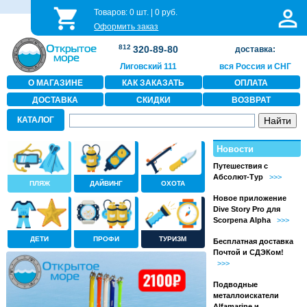
Товаров:
0
шт. |
0
руб.
Оформить заказ
812
320-89-80
доставка:
Лиговский 111
вся Россия и СНГ
О МАГАЗИНЕ
КАК ЗАКАЗАТЬ
ОПЛАТА
ДОСТАВКА
СКИДКИ
ВОЗВРАТ
КАТАЛОГ
Новости
Путешествия с
Абсолют-Тур
>>>
ПЛЯЖ
ДАЙВИНГ
ОХОТА
Новое приложение
Dive Story Pro для
Scorpena Alpha
>>>
ДЕТИ
ПРОФИ
ТУРИЗМ
Бесплатная доставка
Почтой и СДЭКом!
>>>
Подводные
металлоискатели
Alfamarine и