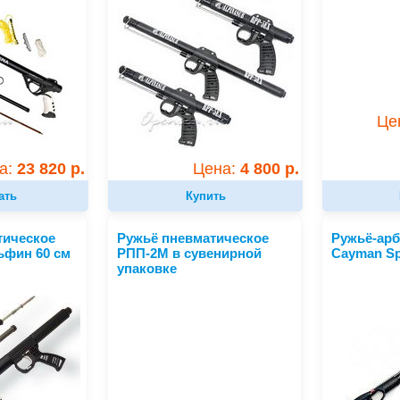
Це
а:
23 820 р.
Цена:
4 800 р.
ать
Купить
тическое
Ружьё пневматическое
Ружьё-ар
ьфин 60 см
РПП-2М в сувенирной
Cayman Sp
упаковке