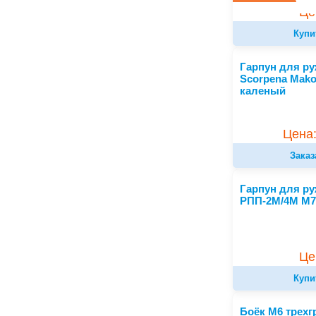
РАСПРОДАЖА
Це
Купи
Гарпун для р
Scorpena Mako
каленый
Цена:
Заказ
Гарпун для р
РПП-2М/4М М
Це
Купи
Боёк М6 трех