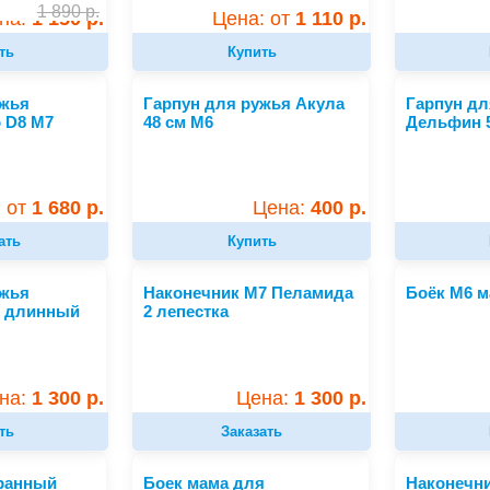
1 890
р.
Цена: от
1 110 р.
на:
1 150 р.
Купить
ть
ужья
Гарпун для ружья Акула
Гарпун дл
 D8 M7
48 см M6
Дельфин 
 от
1 680 р.
Цена:
400 р.
ать
Купить
ужья
Наконечник М7 Пеламида
Боёк М6 м
7 длинный
2 лепестка
на:
1 300 р.
Цена:
1 300 р.
ть
Заказать
гранный
Боек мама для
Наконечни