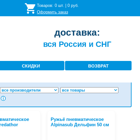
Товаров:
0
шт. |
0
руб.
Оформить заказ
доставка:
вся Россия и СНГ
СКИДКИ
ВОЗВРАТ
ⓘ
вматическое
Ружьё пневматическое
redathor
Alpinasub Дельфин 50 см