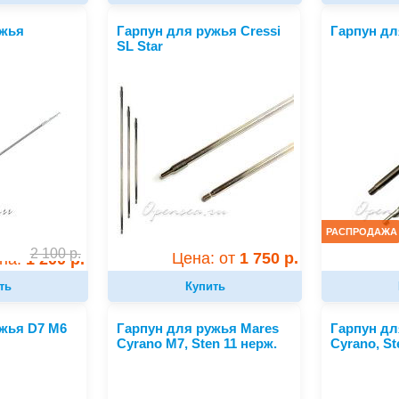
ужья
Гарпун для ружья Cressi
Гарпун дл
SL Star
РАСПРОДАЖА
2 100
р.
Цена: от
1 750 р.
на:
1 200 р.
Купить
ть
жья D7 M6
Гарпун для ружья Mares
Гарпун дл
Cyrano M7, Sten 11 нерж.
Cyrano, St