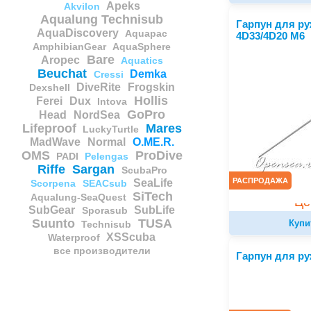
Apeks
Akvilon
Aqualung Technisub
Гарпун для р
AquaDiscovery
Aquapac
4D33/4D20 M6
AmphibianGear
AquaSphere
Bare
Aropec
Aquatics
Beuchat
Demka
Cressi
DiveRite
Frogskin
Dexshell
Hollis
Ferei
Dux
Intova
GoPro
Head
NordSea
Lifeproof
Mares
LuckyTurtle
MadWave
Normal
O.ME.R.
OMS
ProDive
PADI
Pelengas
Riffe
Sargan
ScubaPro
РАСПРОДАЖА
SeaLife
Scorpena
SEACsub
SiTech
Aqualung-SeaQuest
Це
SubGear
SubLife
Sporasub
Suunto
TUSA
Купи
Technisub
XSScuba
Waterproof
все производители
Гарпун для ру