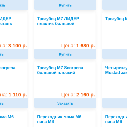
ать
Купить
ЛИДЕР
Трезубец М7 ЛИДЕР
Трезубец 
сталь
пластик большой
на:
3 100 р.
Цена:
1 680 р.
ть
Купить
corpena
Трезубец М7 Scorpena
Четырехзу
большой плоский
Mustad за
на:
1 110 р.
Цена:
2 160 р.
ть
Заказать
ма М6 -
Переходник мама М6 -
Переходни
папа М8
папа М6