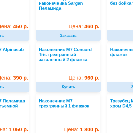
наконечника Sargan
без бойка
Пеламида
Цена:
450 р.
Цена:
460 р.
ть
Заказать
 Alpinasub
Наконечник М7 Concord
Наконечни
Tris трехгранный
флажок
закаленный 2 флажка
Цена:
390 р.
Цена:
960 р.
ть
Купить
7 Пеламида
Наконечник М7
Трезубец 
 съемной
трехгранный 1 флажок
хром D4,5
на:
1 050 р.
Цена:
1 800 р.