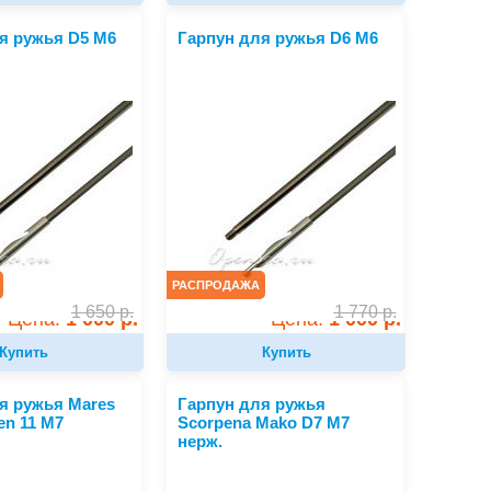
я ружья D5 M6
Гарпун для ружья D6 M6
РАСПРОДАЖА
1 650
р.
1 770
р.
Цена:
1 000 р.
Цена:
1 000 р.
Купить
Купить
я ружья Mares
Гарпун для ружья
en 11 M7
Scorpena Mako D7 M7
нерж.