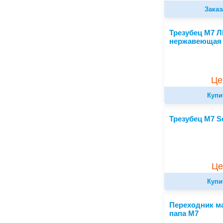
Заказ
Трезубец М7 
нержавеющая 
Це
Купи
Трезубец М7 S
Це
Купи
Переходник ма
папа М7