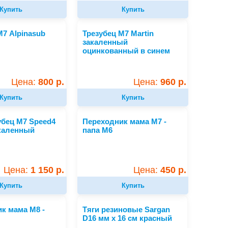
Купить
Купить
М7 Alpinasub
Трезубец М7 Martin
закаленный
оцинкованный в синем
пластике
Цена:
800 р.
Цена:
960 р.
Купить
Купить
бец М7 Speed4
Переходник мама М7 -
каленный
папа М6
Цена:
1 150 р.
Цена:
450 р.
Купить
Купить
к мама М8 -
Тяги резиновые Sargan
D16 мм x 16 см красный