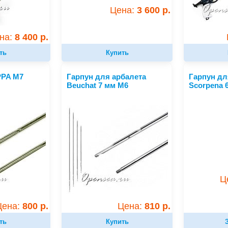
Цена:
3 600 р.
на:
8 400 р.
ть
Купить
PPA M7
Гарпун для арбалета
Гарпун дл
Beuchat 7 мм M6
Scorpena 
Ц
Цена:
800 р.
Цена:
810 р.
ть
Купить