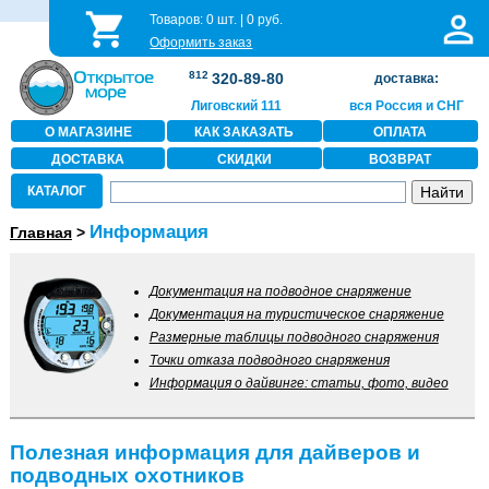
Товаров:
0
шт. |
0
руб.
Оформить заказ
812
320-89-80
доставка:
Лиговский 111
вся Россия и СНГ
О МАГАЗИНЕ
КАК ЗАКАЗАТЬ
ОПЛАТА
ДОСТАВКА
СКИДКИ
ВОЗВРАТ
КАТАЛОГ
Информация
Главная
>
Документация на подводное снаряжение
Документация на туристическое снаряжение
Размерные таблицы подводного снаряжения
Точки отказа подводного снаряжения
Информация о дайвинге: статьи, фото, видео
Полезная информация для дайверов и
подводных охотников