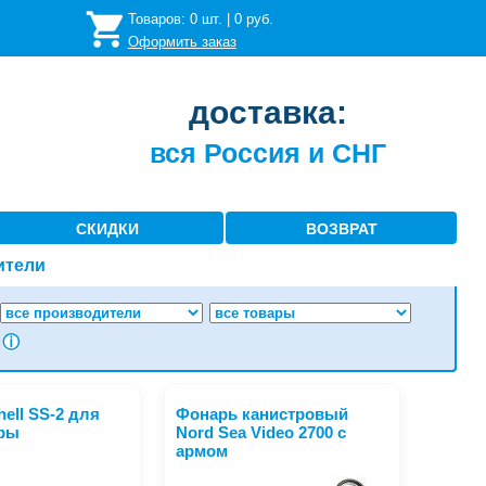
Товаров:
0
шт. |
0
руб.
Оформить заказ
доставка:
вся Россия и СНГ
СКИДКИ
ВОЗВРАТ
ители
ⓘ
ell SS-2 для
Фонарь канистровый
ры
Nord Sea Video 2700 с
армом