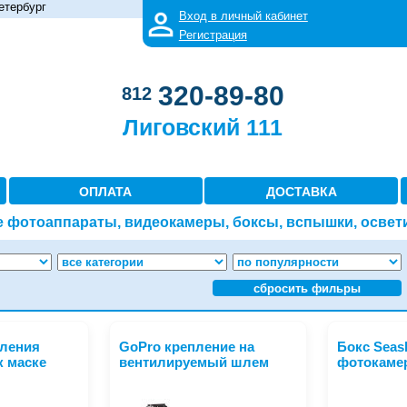
етербург
Вход в личный кабинет
Регистрация
320-89-80
812
Лиговский 111
ОПЛАТА
ДОСТАВКА
 фотоаппараты, видеокамеры, боксы, вспышки, освет
сбросить фильры
пления
GoPro крепление на
Бокс Seash
к маске
вентилируемый шлем
фотокаме