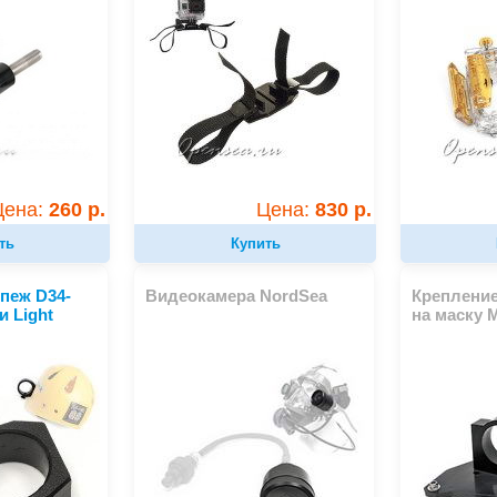
Цена:
260 р.
Цена:
830 р.
ть
Купить
пеж D34-
Видеокамера NordSea
Креплени
и Light
на маску 