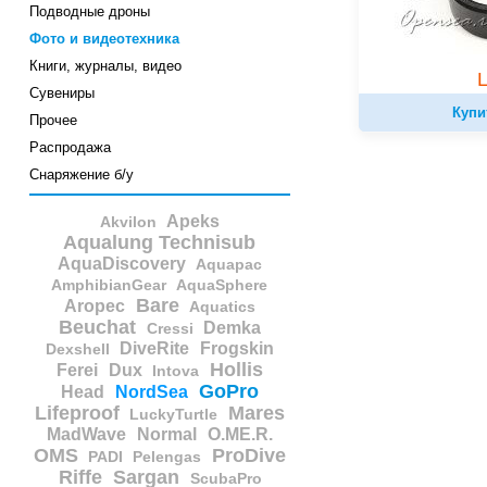
Подводные дроны
Фото и видеотехника
Книги, журналы, видео
Сувениры
Купи
Прочее
Распродажа
Снаряжение б/у
Apeks
Akvilon
Aqualung Technisub
AquaDiscovery
Aquapac
AmphibianGear
AquaSphere
Bare
Aropec
Aquatics
Beuchat
Demka
Cressi
DiveRite
Frogskin
Dexshell
Hollis
Ferei
Dux
Intova
GoPro
Head
NordSea
Lifeproof
Mares
LuckyTurtle
MadWave
Normal
O.ME.R.
OMS
ProDive
PADI
Pelengas
Riffe
Sargan
ScubaPro