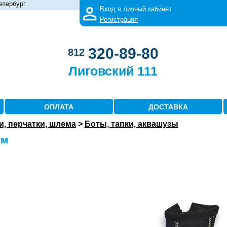
етербург
Вход в личный кабинет
Регистрация
320-89-80
812
Лиговский 111
ОПЛАТА
ДОСТАВКА
и, перчатки, шлема
>
Боты, тапки, аквашузы
мм