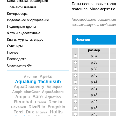
Клеи, смазки, расходники
Боты неопреновые толщи
Элементы питания
подошва. Маломерят на 
Компрессоры
Водолазное оборудование
Подводные дроны
Фото и видеотехника
Книги, журналы, видео
Наличие
Сувениры
размер
Прочее
р.37
Распродажа
р.38
Снаряжение б/у
р.39
р.40
Apeks
Akvilon
Aqualung Technisub
р.41
AquaDiscovery
Aquapac
р.42
AmphibianGear
AquaSphere
р.43
Bare
Aropec
Aquatics
Beuchat
р.44
Demka
Cressi
DiveRite
Frogskin
Dexshell
р.45
Hollis
Ferei
Dux
Intova
р.46