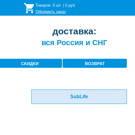
Товаров:
0
шт. |
0
руб.
Оформить заказ
доставка:
вся Россия и СНГ
СКИДКИ
ВОЗВРАТ
SubLife