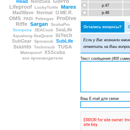
GoPro
Head
NordSea
р.47
Lifeproof
Mares
LuckyTurtle
MadWave
Normal
O.ME.R.
р.48
OMS
ProDive
PADI
Pelengas
Riffe
Sargan
ScubaPro
Остались вопросы?
SeaLife
Scorpena
SEACsub
SiTech
Aqualung-SeaQuest
Если у Вас возникли ка
SubGear
SubLife
Sporasub
Suunto
TUSA
ответить на Ваш вопрос
Technisub
XSScuba
Waterproof
все производители
Текст сообщения
(400 симв
Ваш E-mail для связи