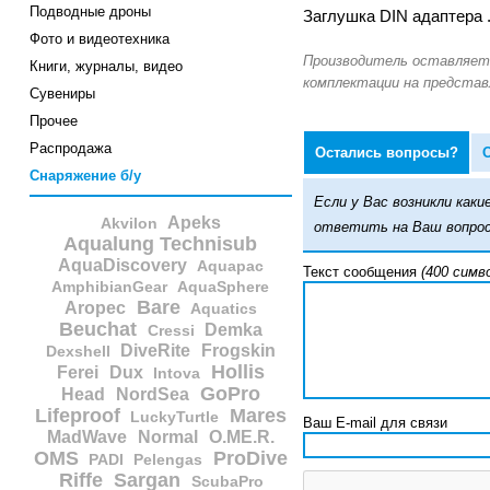
Подводные дроны
Заглушка DIN адаптера 
Фото и видеотехника
Книги, журналы, видео
Сувениры
Прочее
Распродажа
Остались вопросы?
Снаряжение б/у
Если у Вас возникли ка
Apeks
Akvilon
ответить на Ваш вопрос
Aqualung Technisub
AquaDiscovery
Aquapac
Текст сообщения
(400 симв
AmphibianGear
AquaSphere
Bare
Aropec
Aquatics
Beuchat
Demka
Cressi
DiveRite
Frogskin
Dexshell
Hollis
Ferei
Dux
Intova
GoPro
Head
NordSea
Lifeproof
Mares
LuckyTurtle
Ваш E-mail для связи
MadWave
Normal
O.ME.R.
OMS
ProDive
PADI
Pelengas
Riffe
Sargan
ScubaPro