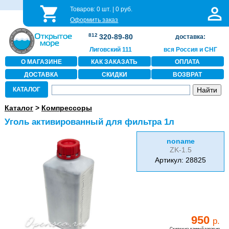
Товаров:
0
шт. |
0
руб.
Оформить заказ
812
320-89-80
доставка:
Лиговский 111
вся Россия и СНГ
О МАГАЗИНЕ
КАК ЗАКАЗАТЬ
ОПЛАТА
ДОСТАВКА
СКИДКИ
ВОЗВРАТ
КАТАЛОГ
Каталог
>
Компрессоры
Уголь активированный для фильтра 1л
noname
ZK-1.5
Артикул: 28825
950
р.
Скидки на данный товар не