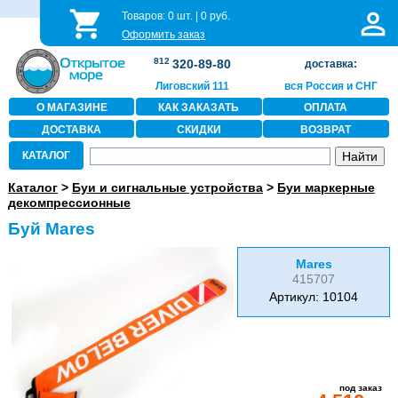
Товаров:
0
шт. |
0
руб.
Оформить заказ
812
320-89-80
доставка:
Лиговский 111
вся Россия и СНГ
О МАГАЗИНЕ
КАК ЗАКАЗАТЬ
ОПЛАТА
ДОСТАВКА
СКИДКИ
ВОЗВРАТ
КАТАЛОГ
Каталог
>
Буи и сигнальные устройства
>
Буи маркерные
декомпрессионные
Буй Mares
Mares
415707
Артикул: 10104
под заказ