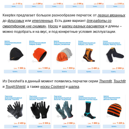
Keeptex предлагает большое разнообразие перчаток: от
легких вязанных
до
флисовых
или
утепленных
. Есть даже вариант
для работы со
смартфоном «не снимая»
.
Носки
и
шапки разных расцветок
и длины –
можно подобрать и на вкус, и под конкретные условия эксплуатации.
Из Dexshell'а в данный момент появились перчатки серии
Thermfit
,
Touchfit
и
ToughShield
, а также
носки Coolvent
и
шапка
.