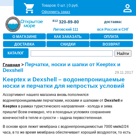
Товаров:
0
шт. |
0
руб.
Оформить заказ
812
320-89-80
доставка:
Лиговский 111
вся Россия и СНГ
О МАГАЗИНЕ
КАК ЗАКАЗАТЬ
ОПЛАТА
ДОСТАВКА
СКИДКИ
ВОЗВРАТ
КАТАЛОГ
Перчатки, носки и шапки от Keeptex и
Главная
>
Dexshell
29.11.2017
Keeptex и Dexshell – водонепроницаемые
носки и перчатки для непростых условий
Ассортимент нашего магазина вновь пополнился
водонепроницаемыми перчатками, носками и шапками от
Dexshell
и
Keeptex
в рамках туристического направления - холода и зима
пришли! Всем очевидно, что в походных условиях сохранение
конечностей в тепле и сухости – задача первостепенная.
В основе кроя лежит мембрана с водонепроницаемостью 7000 мм/м2/24
часа, в то же время мембрана обеспечивает хороший воздухоток, то есть