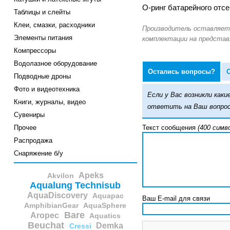
О-ринг батарейного отсе
Таблицы и слейты
Клеи, смазки, расходники
Элементы питания
Компрессоры
Водолазное оборудование
Остались вопросы?
Подводные дроны
Фото и видеотехника
Если у Вас возникли ка
Книги, журналы, видео
ответить на Ваш вопрос
Сувениры
Прочее
Текст сообщения
(400 симв
Распродажа
Снаряжение б/у
Apeks
Akvilon
Aqualung Technisub
AquaDiscovery
Aquapac
Ваш E-mail для связи
AmphibianGear
AquaSphere
Bare
Aropec
Aquatics
Beuchat
Demka
Cressi