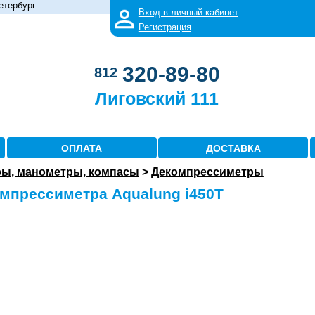
етербург
Вход в личный кабинет
Регистрация
320-89-80
812
Лиговский 111
ОПЛАТА
ДОСТАВКА
ы, манометры, компасы
>
Декомпрессиметры
омпрессиметра Aqualung i450T