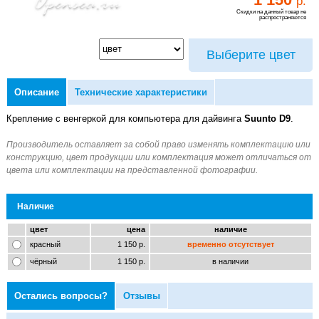
р.
Скидки на данный товар не
распространяются
Выберите цвет
Описание
Технические характеристики
Крепление с венгеркой для компьютера для дайвинга
Suunto D9
.
Наличие
цвет
цена
наличие
красный
1 150 р.
временно отсутствует
чёрный
1 150 р.
в наличии
Остались вопросы?
Отзывы