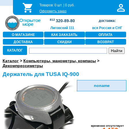
Товаров:
0
шт. |
0
руб.
Оформить заказ
812
320-89-80
доставка:
Лиговский 111
вся Россия и СНГ
О МАГАЗИНЕ
КАК ЗАКАЗАТЬ
ОПЛАТА
ДОСТАВКА
СКИДКИ
ВОЗВРАТ
КАТАЛОГ
Каталог
>
Компьютеры, манометры, компасы
>
Декомпрессиметры
Держатель для TUSA IQ-900
noname
временно отсутствует