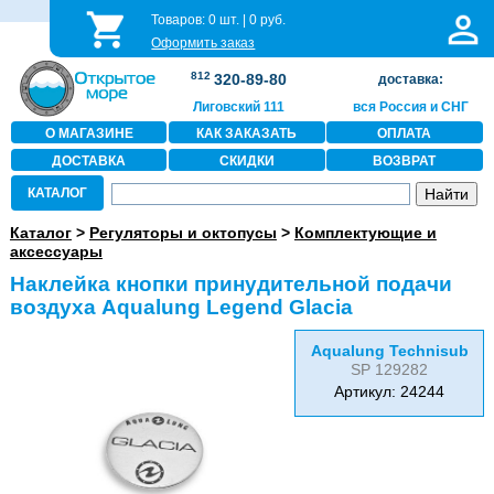
Товаров:
0
шт. |
0
руб.
Оформить заказ
812
320-89-80
доставка:
Лиговский 111
вся Россия и СНГ
О МАГАЗИНЕ
КАК ЗАКАЗАТЬ
ОПЛАТА
ДОСТАВКА
СКИДКИ
ВОЗВРАТ
КАТАЛОГ
Каталог
>
Регуляторы и октопусы
>
Комплектующие и
аксессуары
Наклейка кнопки принудительной подачи
воздуха Aqualung Legend Glacia
Aqualung Technisub
SP 129282
Артикул: 24244