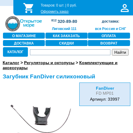
Товаров:
0
шт. |
0
руб.
Оформить заказ
812
320-89-80
доставка:
Лиговский 111
вся Россия и СНГ
О МАГАЗИНЕ
КАК ЗАКАЗАТЬ
ОПЛАТА
ДОСТАВКА
СКИДКИ
ВОЗВРАТ
КАТАЛОГ
Каталог
>
Регуляторы и октопусы
>
Комплектующие и
аксессуары
Загубник FanDiver силиконовый
FanDiver
FD MP01
Артикул: 33997