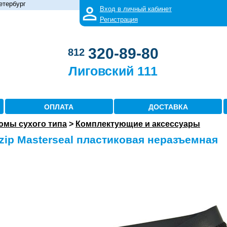
етербург
Вход в личный кабинет
Регистрация
320-89-80
812
Лиговский 111
ОПЛАТА
ДОСТАВКА
юмы сухого типа
>
Комплектующие и аксессуары
zip Masterseal пластиковая неразъемная