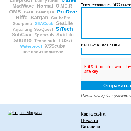
Lifeproof
Mares
LuckyTurtle
Текст сообщения
(400 симв
MadWave
Normal
O.ME.R.
OMS
ProDive
PADI
Pelengas
Riffe
Sargan
ScubaPro
SeaLife
Scorpena
SEACsub
SiTech
Aqualung-SeaQuest
SubGear
SubLife
Sporasub
Suunto
TUSA
Technisub
Ваш E-mail для связи
XSScuba
Waterproof
все производители
Нажав кнопку Отправить с
Карта сайта
Новости
Вакансии