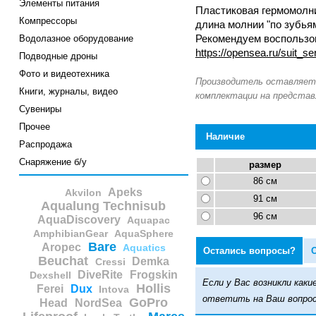
Элементы питания
Пластиковая гермомолния
Компрессоры
длина молнии "по зубьям
Водолазное оборудование
Рекомендуем воспользо
https://opensea.ru/suit_s
Подводные дроны
Фото и видеотехника
Книги, журналы, видео
Сувениры
Прочее
Наличие
Распродажа
Снаряжение б/у
размер
86 см
Apeks
Akvilon
91 см
Aqualung Technisub
96 см
AquaDiscovery
Aquapac
AmphibianGear
AquaSphere
Bare
Aropec
Aquatics
Остались вопросы?
Beuchat
Demka
Cressi
DiveRite
Frogskin
Dexshell
Если у Вас возникли ка
Hollis
Ferei
Dux
Intova
ответить на Ваш вопрос
GoPro
Head
NordSea