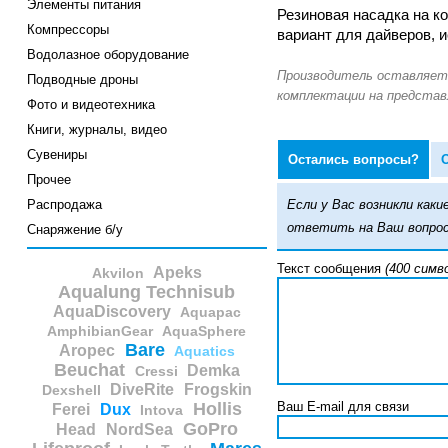
Элементы питания
Резиновая насадка на к
Компрессоры
вариант для дайверов, и
Водолазное оборудование
Подводные дроны
Фото и видеотехника
Книги, журналы, видео
Сувениры
Остались вопросы?
Прочее
Распродажа
Если у Вас возникли ка
ответить на Ваш вопрос
Снаряжение б/у
Текст сообщения
(400 симв
Apeks
Akvilon
Aqualung Technisub
AquaDiscovery
Aquapac
AmphibianGear
AquaSphere
Bare
Aropec
Aquatics
Beuchat
Demka
Cressi
DiveRite
Frogskin
Dexshell
Hollis
Ваш E-mail для связи
Ferei
Dux
Intova
GoPro
Head
NordSea