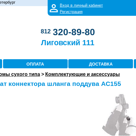
етербург
Вход в личный кабинет
Регистрация
320-89-80
812
Лиговский 111
ОПЛАТА
ДОСТАВКА
юмы сухого типа
>
Комплектующие и аксессуары
ат коннектора шланга поддува AC155