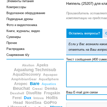
Элементы питания
Ниппель (25207) для клап
Компрессоры
Водолазное оборудование
Подводные дроны
Фото и видеотехника
Книги, журналы, видео
Остались вопросы?
Сувениры
Прочее
Если у Вас возникли ка
Распродажа
ответить на Ваш вопрос
Снаряжение б/у
Текст сообщения
(400 симв
Apeks
Akvilon
Aqualung Technisub
AquaDiscovery
Aquapac
AmphibianGear
AquaSphere
Bare
Aropec
Aquatics
Beuchat
Demka
Cressi
Ваш E-mail для связи
DiveRite
Frogskin
Dexshell
Hollis
Ferei
Dux
Intova
GoPro
Head
NordSea