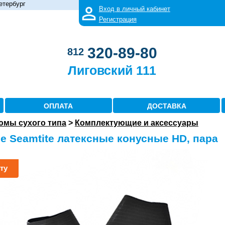
етербург
Вход в личный кабинет
Регистрация
320-89-80
812
Лиговский 111
ОПЛАТА
ДОСТАВКА
юмы сухого типа
>
Комплектующие и аксессуары
 Seamtite латексные конусные HD, пара
ту