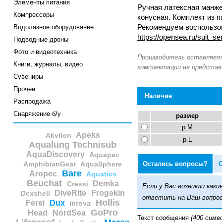
Элементы питания
Ручная латексная манже
Компрессоры
конусная. Комплект из п
Водолазное оборудование
Рекомендуем воспользо
https://opensea.ru/suit_s
Подводные дроны
Фото и видеотехника
Книги, журналы, видео
Сувениры
Прочее
Наличие
Распродажа
Снаряжение б/у
размер
р.M
Apeks
Akvilon
р.L
Aqualung Technisub
AquaDiscovery
Aquapac
Остались вопросы?
AmphibianGear
AquaSphere
Bare
Aropec
Aquatics
Beuchat
Demka
Cressi
Если у Вас возникли ка
DiveRite
Frogskin
Dexshell
ответить на Ваш вопрос
Hollis
Ferei
Dux
Intova
GoPro
Head
NordSea
Текст сообщения
(400 симв