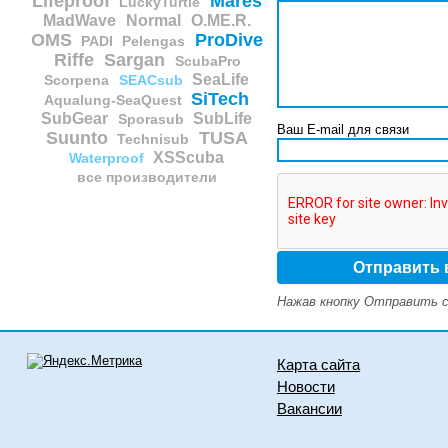
Lifeproof
Mares
LuckyTurtle
MadWave
Normal
O.ME.R.
OMS
ProDive
PADI
Pelengas
Riffe
Sargan
ScubaPro
SeaLife
Scorpena
SEACsub
SiTech
Aqualung-SeaQuest
SubGear
SubLife
Sporasub
Ваш E-mail для связи
Suunto
TUSA
Technisub
XSScuba
Waterproof
все производители
Нажав кнопку Отправить с
Карта сайта
Новости
Вакансии