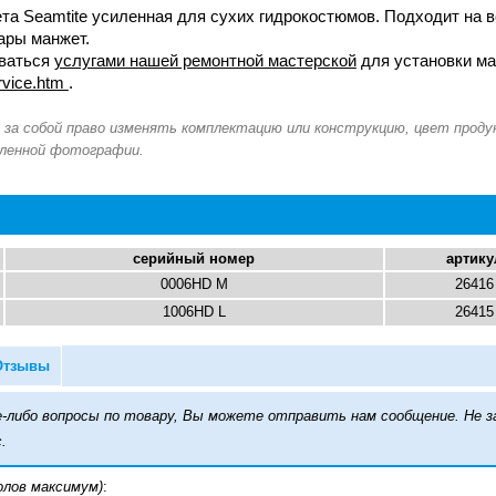
та Seamtite усиленная для сухих гидрокостюмов. Подходит на 
ары манжет.
ваться
услугами нашей ремонтной мастерской
для установки ма
ervice.htm
.
серийный номер
артику
0006HD M
26416
1006HD L
26415
Отзывы
кие-либо вопросы по товару, Вы можете отправить нам сообщение. Н
.
олов максимум)
: