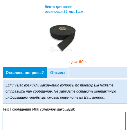
нта для швов
Лента для швов
зиновая 25 мм, 1 дм
резиновая 25 мм, 1 дм
80
80
Цена:
р.
Цена:
р.
Остались вопросы?
Отзывы
нта для швов
зиновая 25 мм, 1 дм
Если у Вас возникли какие-либо вопросы по товару, Вы можете
отправить нам сообщение. Не забудьте оставить контактную
информацию, чтобы мы смогли ответить на Ваш вопрос.
Текст сообщения
(400 символов максимум)
:
80
Цена:
р.