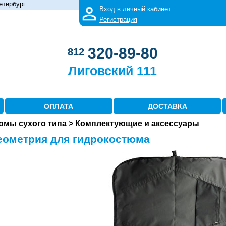
етербург
Вход в личный кабинет
Регистрация
320-89-80
812
Лиговский 111
ОПЛАТА
ДОСТАВКА
юмы сухого типа
>
Комплектующие и аксессуары
еометрия для гидрокостюма