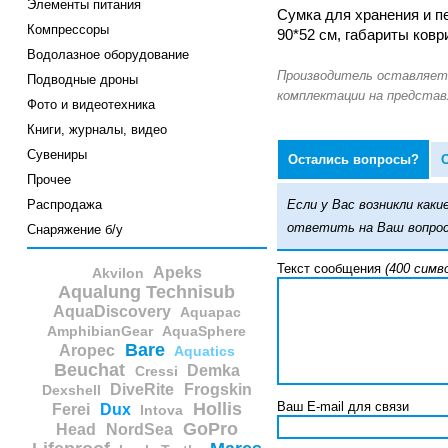
Элементы питания
Сумка для хранения и п
Компрессоры
90*52 см, габариты ковр
Водолазное оборудование
Подводные дроны
Фото и видеотехника
Книги, журналы, видео
Сувениры
Остались вопросы?
Прочее
Распродажа
Если у Вас возникли ка
ответить на Ваш вопрос
Снаряжение б/у
Текст сообщения
(400 симв
Apeks
Akvilon
Aqualung Technisub
AquaDiscovery
Aquapac
AmphibianGear
AquaSphere
Bare
Aropec
Aquatics
Beuchat
Demka
Cressi
DiveRite
Frogskin
Dexshell
Hollis
Ваш E-mail для связи
Ferei
Dux
Intova
GoPro
Head
NordSea