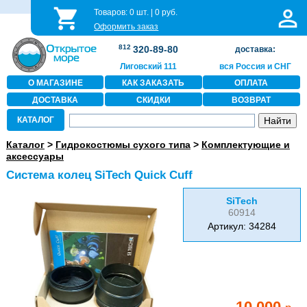
Товаров:
0
шт. |
0
руб.
Оформить заказ
812
320-89-80
доставка:
Лиговский 111
вся Россия и СНГ
О МАГАЗИНЕ
КАК ЗАКАЗАТЬ
ОПЛАТА
ДОСТАВКА
СКИДКИ
ВОЗВРАТ
КАТАЛОГ
Каталог
>
Гидрокостюмы сухого типа
>
Комплектующие и
аксессуары
Система колец SiTech Quick Cuff
SiTech
60914
Артикул: 34284
10 000