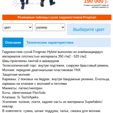
190 000
р.
Скидки на данный товар не
распространяются
Размерные таблицы сухих гидрокостюмов Frogman
Выберите цвет
Описание
Технические характеристики
Гидрокостюм сухой Frogman Hybrid выполнен из комбинациидвух
материалов плотностью материала 350 г/м2 - 520 г/м2.
Швы проклеены лентой и аквашуром.
Телескопический торс: внутри подтяжки, снаружи брассовый ремень.
Молния: передняя диагональная пластиковая YKK
Защитная молния.
Карманы: 2 боковых на бедрах, внутри бандажные резинки, D-кольца,
карманы на клапане с молнией и петлями.
Манжеты: латекс/неопрен.
Боты: облегченные FlexSole.
Клапана: Si Tech/Apeks.
Усиления: колени, локти, задняя часть из материала Superfabric/
кевлар.
В комплекте: сумка, шланг поддува, тальк, смазка для молнии.