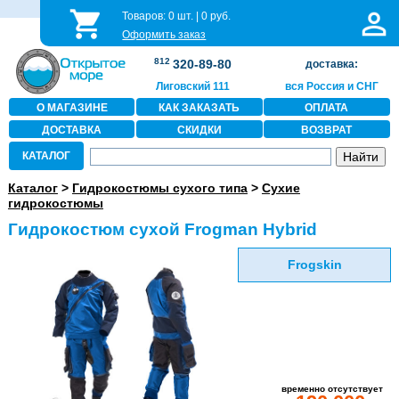
Товаров:
0
шт. |
0
руб.
Оформить заказ
812
320-89-80
доставка:
Лиговский 111
вся Россия и СНГ
О МАГАЗИНЕ
КАК ЗАКАЗАТЬ
ОПЛАТА
ДОСТАВКА
СКИДКИ
ВОЗВРАТ
КАТАЛОГ
Каталог
>
Гидрокостюмы сухого типа
>
Сухие
гидрокостюмы
Гидрокостюм сухой Frogman Hybrid
Frogskin
временно отсутствует