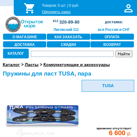
Товаров:
0
шт. |
0
руб.
Оформить заказ
812
320-89-80
доставка:
Лиговский 111
вся Россия и СНГ
О МАГАЗИНЕ
КАК ЗАКАЗАТЬ
ОПЛАТА
ДОСТАВКА
СКИДКИ
ВОЗВРАТ
КАТАЛОГ
Каталог
>
Ласты
>
Комплектующие и аксессуары
Пружины для ласт TUSA, пара
TUSA
временно отсутствует
6 600
р.