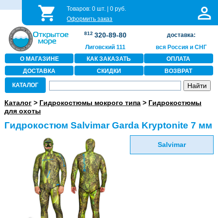
Товаров:
0
шт. |
0
руб.
Оформить заказ
812
320-89-80
доставка:
Лиговский 111
вся Россия и СНГ
О МАГАЗИНЕ
КАК ЗАКАЗАТЬ
ОПЛАТА
ДОСТАВКА
СКИДКИ
ВОЗВРАТ
КАТАЛОГ
Каталог
>
Гидрокостюмы мокрого типа
>
Гидрокостюмы
для охоты
Гидрокостюм Salvimar Garda Kryptonite 7 мм
Salvimar