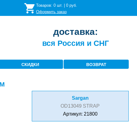
Товаров:
0
шт. |
0
руб.
Оформить заказ
доставка:
вся Россия и СНГ
СКИДКИ
ВОЗВРАТ
0М
Sargan
OD13049 STRAP
Артикул: 21800