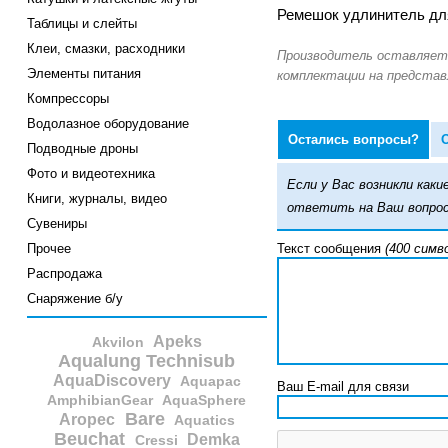
Ремешок удлинитель для
Таблицы и слейты
Клеи, смазки, расходники
Элементы питания
Компрессоры
Водолазное оборудование
Остались вопросы?
Подводные дроны
Фото и видеотехника
Если у Вас возникли ка
Книги, журналы, видео
ответить на Ваш вопрос
Сувениры
Прочее
Текст сообщения
(400 симв
Распродажа
Снаряжение б/у
Apeks
Akvilon
Aqualung Technisub
AquaDiscovery
Aquapac
Ваш E-mail для связи
AmphibianGear
AquaSphere
Bare
Aropec
Aquatics
Beuchat
Demka
Cressi