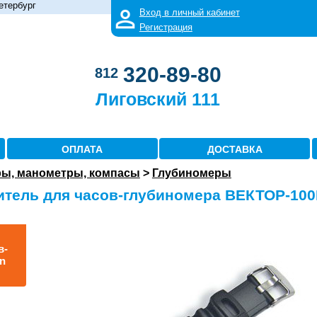
етербург
Вход в личный кабинет
Регистрация
320-89-80
812
Лиговский 111
ОПЛАТА
ДОСТАВКА
ы, манометры, компасы
>
Глубиномеры
тель для часов-глубиномера ВЕКТОР-10
в-
n