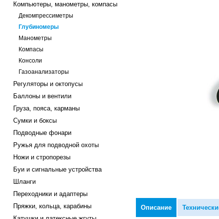
Компьютеры, манометры, компасы
Декомпрессиметры
Глубиномеры
Манометры
Компасы
Консоли
Газоанализаторы
Регуляторы и октопусы
Баллоны и вентили
Груза, пояса, карманы
Сумки и боксы
Подводные фонари
Ружья для подводной охоты
Ножи и стропорезы
Буи и сигнальные устройства
Шланги
Переходники и адаптеры
Пряжки, кольца, карабины
Описание
Технически
Катушки и латексные жгуты