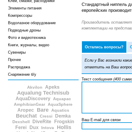
Клеи, смазки, расходники
Стандартный ниппель дл
Элементы питания
европейских производит
Компрессоры
Водолазное оборудование
Подводные дроны
Фото и видеотехника
Книги, журналы, видео
Остались вопросы?
Сувениры
Прочее
Если у Вас возникли ка
Распродажа
ответить на Ваш вопрос
Снаряжение б/у
Текст сообщения
(400 симв
Apeks
Akvilon
Aqualung Technisub
AquaDiscovery
Aquapac
AmphibianGear
AquaSphere
Bare
Aropec
Aquatics
Beuchat
Demka
Cressi
Ваш E-mail для связи
DiveRite
Frogskin
Dexshell
Hollis
Ferei
Dux
Intova