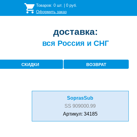
Товаров:
0
шт. |
0
руб.
Оформить заказ
доставка:
вся Россия и СНГ
СКИДКИ
ВОЗВРАТ
SoprasSub
SS 909000.99
Артикул: 34185