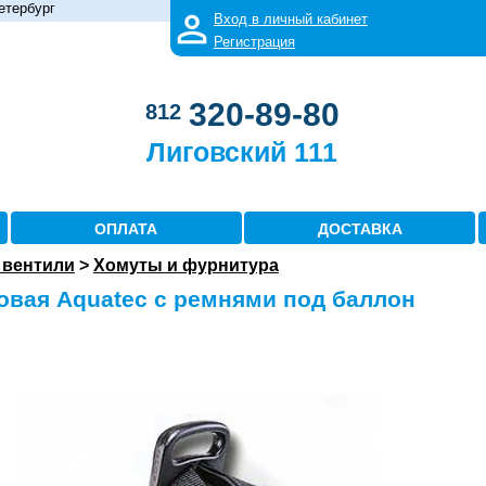
етербург
Вход в личный кабинет
Регистрация
320-89-80
812
Лиговский 111
ОПЛАТА
ДОСТАВКА
 вентили
>
Хомуты и фурнитура
овая Aquatec с ремнями под баллон