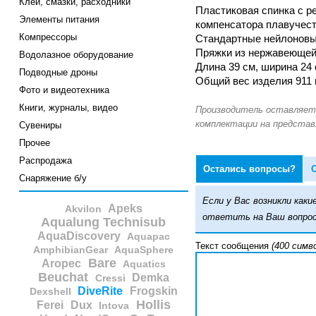
Клеи, смазки, расходники
Пластиковая спинка с ре
Элементы питания
компенсатора плавучест
Компрессоры
Стандартные нейлоновы
Пряжки из нержавеющей
Водолазное оборудование
Длина 39 см, ширина 24
Подводные дроны
Общий вес изделия 911 
Фото и видеотехника
Книги, журналы, видео
Сувениры
Прочее
Распродажа
Остались вопросы?
Снаряжение б/у
Если у Вас возникли ка
Apeks
Akvilon
ответить на Ваш вопрос
Aqualung Technisub
AquaDiscovery
Aquapac
Текст сообщения
(400 симв
AmphibianGear
AquaSphere
Bare
Aropec
Aquatics
Beuchat
Demka
Cressi
DiveRite
Frogskin
Dexshell
Hollis
Ferei
Dux
Intova