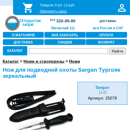
Товаров:
0
шт. |
0
руб.
Оформить заказ
812
320-89-80
доставка:
Лиговский 111
вся Россия и СНГ
О МАГАЗИНЕ
КАК ЗАКАЗАТЬ
ОПЛАТА
ДОСТАВКА
СКИДКИ
ВОЗВРАТ
КАТАЛОГ
Каталог
>
Ножи и стропорезы
>
Ножи
Нож для подводной охоты Sargan Тургояк
зеркальный
Sargan
11/D
Артикул: 25078