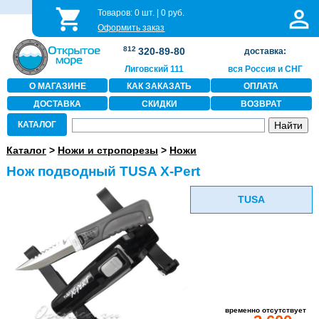
Товаров:
0
шт. |
0
руб.
Оформить заказ
812
320-89-80
доставка:
Лиговский 111
вся Россия и СНГ
О МАГАЗИНЕ
КАК ЗАКАЗАТЬ
ОПЛАТА
ДОСТАВКА
СКИДКИ
ВОЗВРАТ
КАТАЛОГ
Каталог
>
Ножи и стропорезы
>
Ножи
Нож подводный TUSA X-Pert
TUSA
временно отсутствует