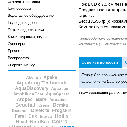
Элементы питания
Нож BCD с 7,5 см лезви
Компрессоры
Предназначен для крепл
Водолазное оборудование
стропы.
Вес: 131/96 гр (с ножнам
Подводные дроны
Комплектуется ножнами.
Фото и видеотехника
Книги, журналы, видео
Сувениры
Прочее
Распродажа
Остались вопросы?
Снаряжение б/у
Если у Вас возникли ка
Apeks
Akvilon
ответить на Ваш вопрос
Aqualung Technisub
AquaDiscovery
Aquapac
Текст сообщения
(400 симв
AmphibianGear
AquaSphere
Bare
Aropec
Aquatics
Beuchat
Demka
Cressi
DiveRite
Frogskin
Dexshell
Hollis
Ferei
Dux
Intova
GoPro
Head
NordSea