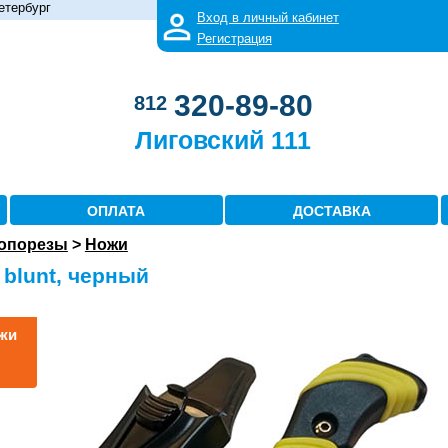
етербург
Вход в личный кабинет
Регистрация
320-89-80
812
Лиговский 111
ОПЛАТА
ДОСТАВКА
ропорезы
>
Ножи
 blunt, черный
ожи