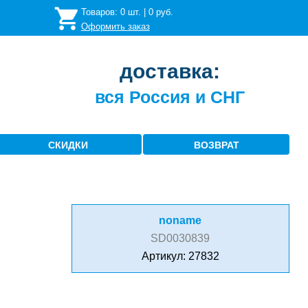
Товаров:
0
шт. |
0
руб.
Оформить заказ
доставка:
вся Россия и СНГ
СКИДКИ
ВОЗВРАТ
noname
SD0030839
Артикул: 27832