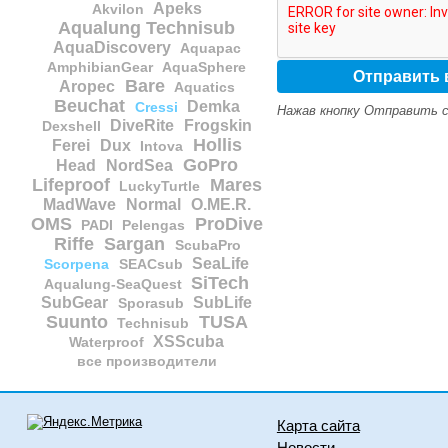
Apeks
Akvilon
Aqualung Technisub
AquaDiscovery
Aquapac
AmphibianGear
AquaSphere
Bare
Aropec
Aquatics
Beuchat
Demka
Cressi
Нажав кнопку Отправить с
DiveRite
Frogskin
Dexshell
Hollis
Ferei
Dux
Intova
GoPro
Head
NordSea
Lifeproof
Mares
LuckyTurtle
MadWave
Normal
O.ME.R.
OMS
ProDive
PADI
Pelengas
Riffe
Sargan
ScubaPro
SeaLife
Scorpena
SEACsub
SiTech
Aqualung-SeaQuest
SubGear
SubLife
Sporasub
Suunto
TUSA
Technisub
XSScuba
Waterproof
все производители
Карта сайта