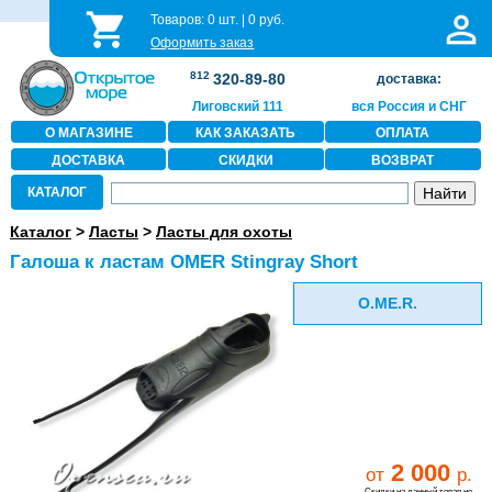
Товаров:
0
шт. |
0
руб.
Оформить заказ
812
320-89-80
доставка:
Лиговский 111
вся Россия и СНГ
О МАГАЗИНЕ
КАК ЗАКАЗАТЬ
ОПЛАТА
ДОСТАВКА
СКИДКИ
ВОЗВРАТ
КАТАЛОГ
Каталог
>
Ласты
>
Ласты для охоты
Галоша к ластам OMER Stingray Short
O.ME.R.
2 000
от
р.
Скидки на данный товар не