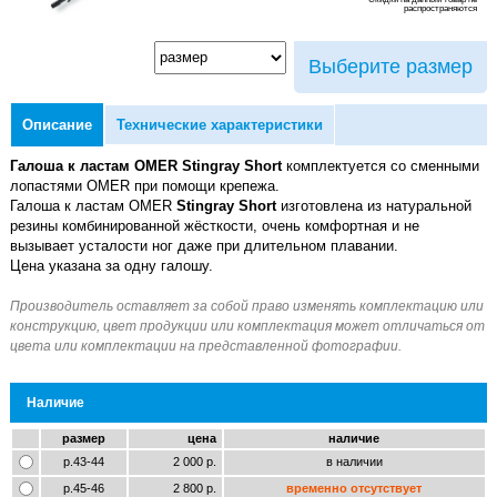
распространяются
Выберите размер
Описание
Технические характеристики
Галоша к ластам OMER Stingray Short
комплектуется со сменными
лопастями OMER при помощи крепежа.
Галоша к ластам OMER
Stingray Short
изготовлена из натуральной
резины комбинированной жёсткости, очень комфортная и не
вызывает усталости ног даже при длительном плавании.
Цена указана за одну галошу.
Наличие
размер
цена
наличие
р.43-44
2 000 р.
в наличии
р.45-46
2 800 р.
временно отсутствует