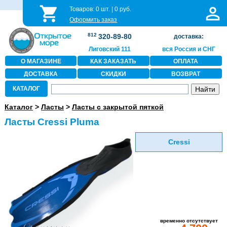
Товаров:
0
шт. |
0
руб.
Оформить заказ
812
320-89-80
доставка:
Лиговский 111
вся Россия и СНГ
О МАГАЗИНЕ
КАК ЗАКАЗАТЬ
ОПЛАТА
ДОСТАВКА
СКИДКИ
ВОЗВРАТ
КАТАЛОГ
Каталог
>
Ласты
>
Ласты с закрытой пяткой
Ласты Cressi Pluma
Cressi
временно отсутствует