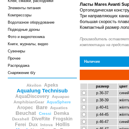
Клеи, смазки, расходники
Ласты Mares Avanti Su
Элементы питания
Ортопедическая констру
Компрессоры
Три направляющих канал
большая скорость плава
Водолазное оборудование
Компактный размер лопа
Подводные дроны
Фото и видеотехника
Книги, журналы, видео
Сувениры
Прочее
Наличие
Распродажа
Снаряжение б/у
Apeks
Akvilon
размер
цвет
Aqualung Technisub
р.36-37
сини
AquaDiscovery
Aquapac
р.38-39
жёлт
AmphibianGear
AquaSphere
Bare
Aropec
р.40-41
жёлт
Aquatics
Beuchat
Demka
Cressi
р.44-45
жёлт
DiveRite
Frogskin
Dexshell
р.46-47
сини
Hollis
Ferei
Dux
Intova
р.46-47
жёлт