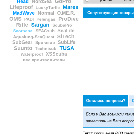
GoPro
Head
NordSea
Lifeproof
Mares
LuckyTurtle
Сопутствующие товары
MadWave
Normal
O.ME.R.
OMS
ProDive
PADI
Pelengas
Riffe
Sargan
ScubaPro
Материал для стелек
SeaLife
Scorpena
SEACsub
в ласты
SiTech
Aqualung-SeaQuest
SubGear
SubLife
Sporasub
Suunto
TUSA
Technisub
XSScuba
Waterproof
все производители
Цена:
50
р
Остались вопросы?
Если у Вас возникли ка
ответить на Ваш вопрос
Текст сообщения
(400 симв