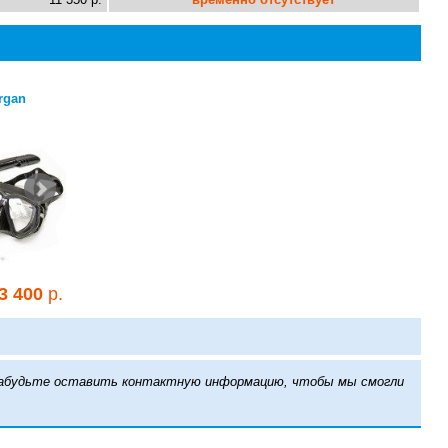
rgan
Материал для стелек
Комплект Sargan
в ласты
Неро
3 400
р.
Цена:
50
р.
Цена:
3 400
р.
е забудьте оставить контактную информацию, чтобы мы смогли