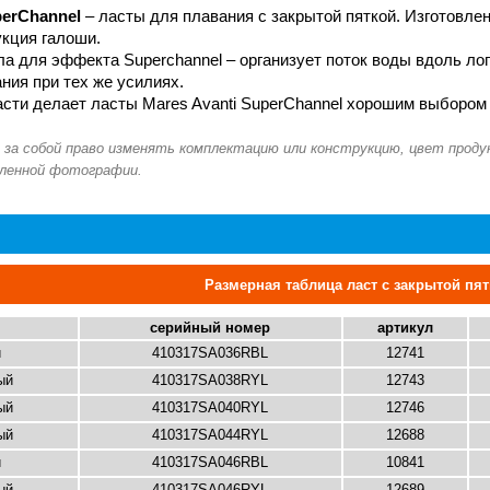
perChannel
– ласты для плавания с закрытой пяткой. Изготовлен
кция галоши.
а для эффекта Superchannel – организует поток воды вдоль лоп
ния при тех же усилиях.
сти делает ласты Mares Avanti SuperChannel хорошим выбором 
Размерная таблица ласт с закрытой пят
серийный номер
артикул
й
410317SA036RBL
12741
ый
410317SA038RYL
12743
ый
410317SA040RYL
12746
ый
410317SA044RYL
12688
й
410317SA046RBL
10841
ый
410317SA046RYL
12689