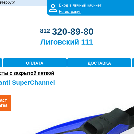
етербург
Вход в личный кабинет
Регистрация
320-89-80
812
Лиговский 111
ОПЛАТА
ДОСТАВКА
сты с закрытой пяткой
anti SuperChannel
аст
ares