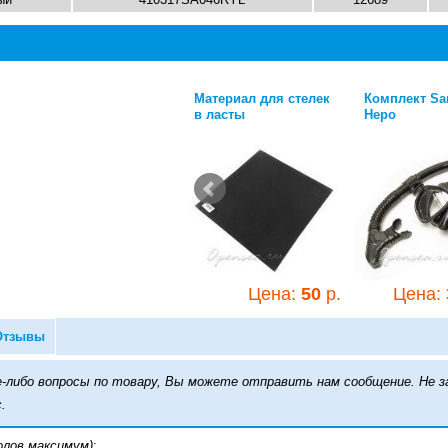
Комплект Sargan
Материал для стелек
Комплект Sa
Неро
в ласты
Неро
.
Цена:
3 400
р.
Цена:
50
р.
Цена:
Отзывы
кие-либо вопросы по товару, Вы можете отправить нам сообщение. Н
.
олов максимум)
: