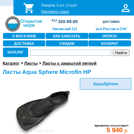
Товаров:
0
шт. |
0
руб.
Оформить заказ
812
320-89-80
доставка:
Лиговский 111
вся Россия и СНГ
О МАГАЗИНЕ
КАК ЗАКАЗАТЬ
ОПЛАТА
ДОСТАВКА
СКИДКИ
ВОЗВРАТ
КАТАЛОГ
Каталог
>
Ласты
>
Ласты с закрытой пяткой
Ласты Aqua Sphere Microfin HP
AquaSphere
временно отсутствует
5 940
р.