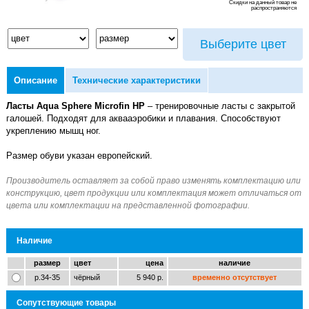
Скидки на данный товар не
распространяются
Выберите цвет
Описание
Технические характеристики
Ласты Aqua Sphere Microfin HP
– тренировочные ласты с закрытой
галошей. Подходят для аквааэробики и плавания. Способствуют
укреплению мышц ног.
Размер обуви указан европейский.
Наличие
размер
цвет
цена
наличие
р.34-35
чёрный
5 940 р.
временно отсутствует
Сопутствующие товары