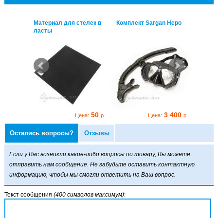
 Неро
Материал для стелек в
Комплект Sargan Неро
Матер
ласты
ласты
3 400
50
3 400
р.
Цена:
р.
Цена:
р.
Остались вопросы?
Отзывы
Если у Вас возникли какие-либо вопросы по товару, Вы можете
отправить нам сообщение. Не забудьте оставить контактную
информацию, чтобы мы смогли ответить на Ваш вопрос.
Текст сообщения
(400 символов максимум)
: