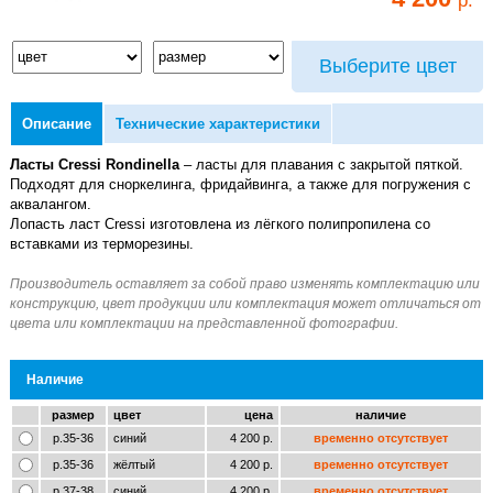
Выберите цвет
Описание
Технические характеристики
Ласты Cressi Rondinella
– ласты для плавания с закрытой пяткой.
Подходят для сноркелинга, фридайвинга, а также для погружения с
аквалангом.
Лопасть ласт Cressi изготовлена из лёгкого полипропилена cо
вставками из терморезины.
Наличие
размер
цвет
цена
наличие
р.35-36
синий
4 200 р.
временно отсутствует
р.35-36
жёлтый
4 200 р.
временно отсутствует
р.37-38
синий
4 200 р.
временно отсутствует