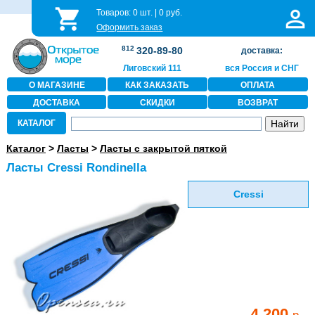
Товаров:
0
шт. |
0
руб.
Оформить заказ
812
320-89-80
доставка:
Лиговский 111
вся Россия и СНГ
О МАГАЗИНЕ
КАК ЗАКАЗАТЬ
ОПЛАТА
ДОСТАВКА
СКИДКИ
ВОЗВРАТ
КАТАЛОГ
Каталог
>
Ласты
>
Ласты с закрытой пяткой
Ласты Cressi Rondinella
Cressi
4 200
р.