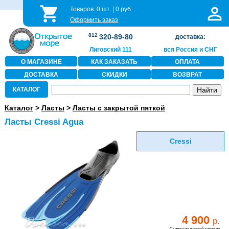
Товаров:
0
шт. |
0
руб.
Оформить заказ
812
320-89-80
доставка:
Лиговский 111
вся Россия и СНГ
О МАГАЗИНЕ
КАК ЗАКАЗАТЬ
ОПЛАТА
ДОСТАВКА
СКИДКИ
ВОЗВРАТ
КАТАЛОГ
Каталог
>
Ласты
>
Ласты с закрытой пяткой
Ласты Cressi Agua
Cressi
4 900
р.
Скидки на данный товар не