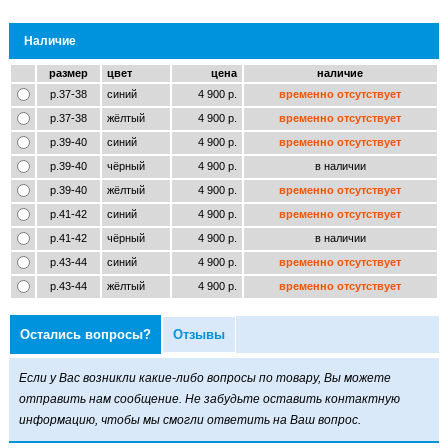
Наличие
размер
цвет
цена
наличие
р.37-38
синий
4 900 р.
временно отсутствует
р.37-38
жёлтый
4 900 р.
временно отсутствует
р.39-40
синий
4 900 р.
временно отсутствует
р.39-40
чёрный
4 900 р.
в наличии
р.39-40
жёлтый
4 900 р.
временно отсутствует
р.41-42
синий
4 900 р.
временно отсутствует
р.41-42
чёрный
4 900 р.
в наличии
р.43-44
синий
4 900 р.
временно отсутствует
р.43-44
жёлтый
4 900 р.
временно отсутствует
Остались вопросы?
Отзывы
Если у Вас возникли какие-либо вопросы по товару, Вы можете
отправить нам сообщение. Не забудьте оставить контактную
информацию, чтобы мы смогли ответить на Ваш вопрос.