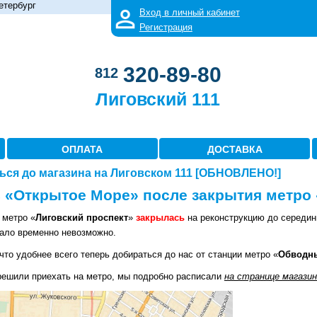
етербург
Вход в личный кабинет
Регистрация
320-89-80
812
Лиговский 111
ОПЛАТА
ДОСТАВКА
ься до магазина на Лиговском 111 [ОБНОВЛЕНО!]
в «Открытое Море» после закрытия метро
 метро «
Лиговский проспект
»
закрылась
на реконструкцию до середины
тало временно невозможно.
то удобнее всего теперь добираться до нас от станции метро «
Обводны
решили приехать на метро, мы подробно расписали
на странице магазин