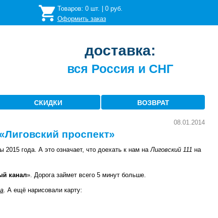
Товаров:
0
шт. |
0
руб.
Оформить заказ
доставка:
вся Россия и СНГ
СКИДКИ
ВОЗВРАТ
08.01.2014
 «Лиговский проспект»
 2015 года. А это означает, что доехать к нам на
Лиговский 111
на
й канал
». Дорога займет всего 5 минут больше.
а
. А ещё нарисовали карту: