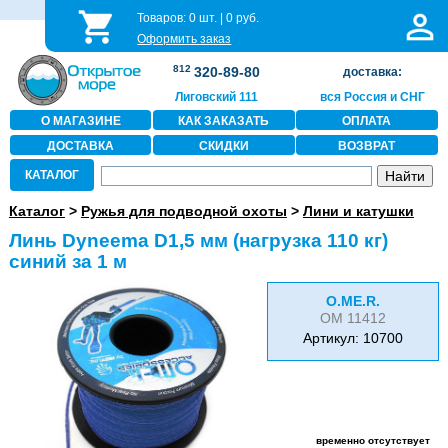
Товаров:
0
шт. |
0
руб.
Оформить заказ
812
320-89-80
доставка:
Лиговский 111
вся Россия и СНГ
О МАГАЗИНЕ
КАК ЗАКАЗАТЬ
ОПЛАТА
ДОСТАВКА
СКИДКИ
ВОЗВРАТ
КАТАЛОГ
Каталог
>
Ружья для подводной охоты
>
Лини и катушки
Линь Dyneema D1,5 мм (нагрузка 110 кг)
синий за 1 м
O.ME.R.
OM 11412
Артикул: 10700
временно отсутствует