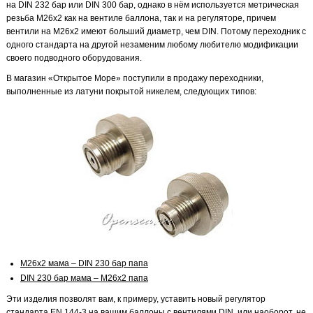
на DIN 232 бар или DIN 300 бар, однако в нём используется метрическая
резьба M26x2 как на вентиле баллона, так и на регуляторе, причем
вентили на M26x2 имеют больший диаметр, чем DIN. Потому переходник с
одного стандарта на другой незаменим любому любителю модификации
своего подводного оборудования.
В магазин «Открытое Море» поступили в продажу переходники,
выполненные из латуни покрытой никелем, следующих типов:
M26x2 мама – DIN 230 бар папа
DIN 230 бар мама – M26x2 папа
Эти изделия позволят вам, к примеру, уставить новый регулятор
стандарта EN 144-3 на вашим баллоны с вентилями DIN, или наоборот, не