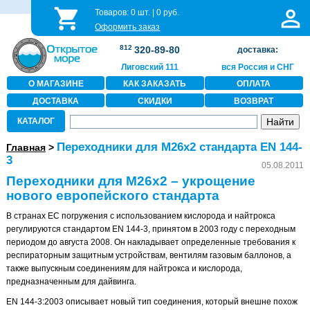
Товаров:
0
шт. |
0
руб.
Оформить заказ
812
320-89-80
доставка:
Лиговский 111
вся Россия и СНГ
О МАГАЗИНЕ
КАК ЗАКАЗАТЬ
ОПЛАТА
ДОСТАВКА
СКИДКИ
ВОЗВРАТ
КАТАЛОГ
Переходники для M26x2 стандарта EN 144-
Главная
>
3
05.08.2011
Переходники для M26x2 – укрощение
нового европейского стандарта
В странах ЕС погружения с использованием кислорода и найтрокса
регулируются стандартом EN 144-3, принятом в 2003 году с переходным
периодом до августа 2008. Он накладывает определенные требования к
респираторным защитным устройствам, вентилям газовым баллонов, а
также выпускным соединениям для найтрокса и кислорода,
предназначенным для дайвинга.
EN 144-3:2003 описывает новый тип соединения, который внешне похож