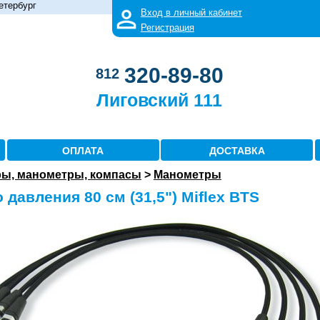
етербург
Вход в личный кабинет
Регистрация
320-89-80
812
Лиговский 111
ОПЛАТА
ДОСТАВКА
ы, манометры, компасы
>
Манометры
давления 80 см (31,5") Miflex BTS