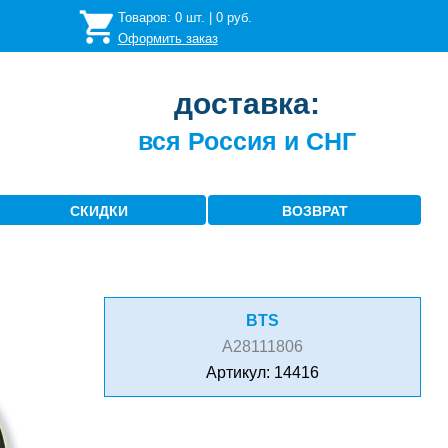
Товаров:
0
шт. |
0
руб.
Оформить заказ
доставка:
вся Россия и СНГ
СКИДКИ
ВОЗВРАТ
BTS
A28111806
Артикул: 14416