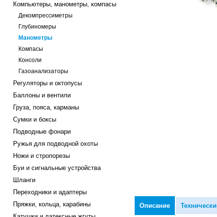
Компьютеры, манометры, компасы
Декомпрессиметры
Глубиномеры
Манометры
Компасы
Консоли
Газоанализаторы
Регуляторы и октопусы
Баллоны и вентили
Груза, пояса, карманы
Сумки и боксы
Подводные фонари
Ружья для подводной охоты
Ножи и стропорезы
Буи и сигнальные устройства
Шланги
Переходники и адаптеры
Пряжки, кольца, карабины
Описание
Технически
Катушки и латексные жгуты