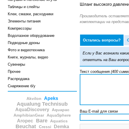
Шланг высокого давления
Таблицы и слейты
Клеи, смазки, расходники
Элементы питания
Компрессоры
Водолазное оборудование
Остались вопросы?
Подводные дроны
Фото и видеотехника
Если у Вас возникли ка
Книги, журналы, видео
ответить на Ваш вопрос
Сувениры
Прочее
Текст сообщения
(400 симв
Распродажа
Снаряжение б/у
Apeks
Akvilon
Aqualung Technisub
AquaDiscovery
Aquapac
Ваш E-mail для связи
AmphibianGear
AquaSphere
Bare
Aropec
Aquatics
Beuchat
Demka
Cressi