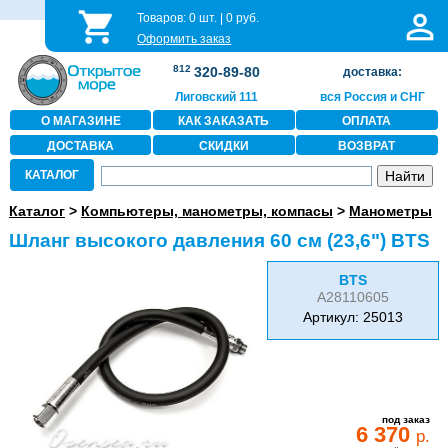
Товаров:
0
шт. |
0
руб.
Оформить заказ
812
320-89-80
доставка:
Лиговский 111
вся Россия и СНГ
О МАГАЗИНЕ
КАК ЗАКАЗАТЬ
ОПЛАТА
ДОСТАВКА
СКИДКИ
ВОЗВРАТ
КАТАЛОГ
Каталог
>
Компьютеры, манометры, компасы
>
Манометры
Шланг высокого давления 60 см (23,6") BTS
BTS
A28110605
Артикул: 25013
под заказ
6 370
р.