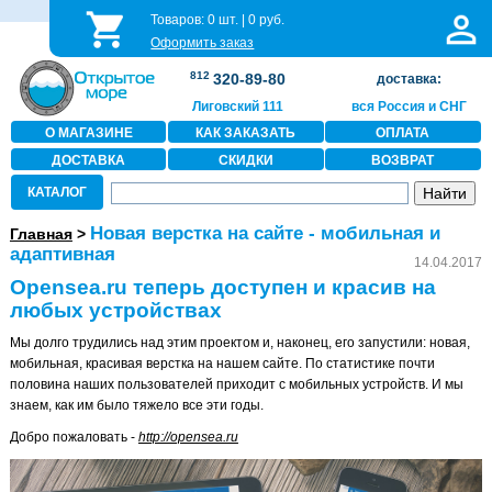
Товаров:
0
шт. |
0
руб.
Оформить заказ
812
320-89-80
доставка:
Лиговский 111
вся Россия и СНГ
О МАГАЗИНЕ
КАК ЗАКАЗАТЬ
ОПЛАТА
ДОСТАВКА
СКИДКИ
ВОЗВРАТ
КАТАЛОГ
Новая верстка на сайте - мобильная и
Главная
>
адаптивная
14.04.2017
Opensea.ru теперь доступен и красив на
любых устройствах
Мы долго трудились над этим проектом и, наконец, его запустили: новая,
мобильная, красивая верстка на нашем сайте. По статистике почти
половина наших пользователей приходит с мобильных устройств. И мы
знаем, как им было тяжело все эти годы.
Добро пожаловать -
http://opensea.ru