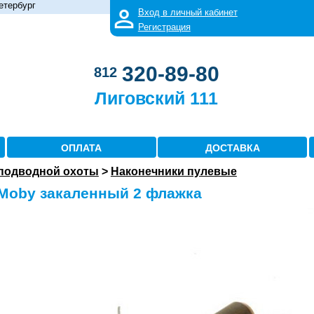
етербург
Вход в личный кабинет
Регистрация
320-89-80
812
Лиговский 111
ОПЛАТА
ДОСТАВКА
 подводной охоты
>
Наконечники пулевые
Moby закаленный 2 флажка