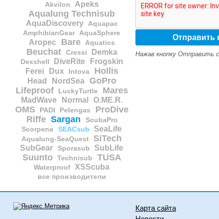
Apeks
Akvilon
Aqualung Technisub
AquaDiscovery
Aquapac
AmphibianGear
AquaSphere
Bare
Aropec
Aquatics
Beuchat
Demka
Cressi
Нажав кнопку Отправить с
DiveRite
Frogskin
Dexshell
Hollis
Ferei
Dux
Intova
GoPro
Head
NordSea
Lifeproof
Mares
LuckyTurtle
MadWave
Normal
O.ME.R.
OMS
ProDive
PADI
Pelengas
Riffe
Sargan
ScubaPro
SeaLife
Scorpena
SEACsub
SiTech
Aqualung-SeaQuest
SubGear
SubLife
Sporasub
Suunto
TUSA
Technisub
XSScuba
Waterproof
все производители
Карта сайта