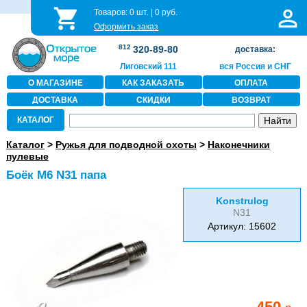
Товаров:
0
шт. |
0
руб.
Оформить заказ
812
320-89-80
доставка:
Лиговский 111
вся Россия и СНГ
О МАГАЗИНЕ
КАК ЗАКАЗАТЬ
ОПЛАТА
ДОСТАВКА
СКИДКИ
ВОЗВРАТ
КАТАЛОГ
Каталог
>
Ружья для подводной охоты
>
Наконечники
пулевые
Боёк М6 N31 папа
Konstrulog
N31
Артикул: 15602
450