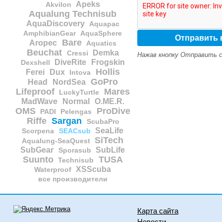
Apeks
Akvilon
Aqualung Technisub
AquaDiscovery
Aquapac
AmphibianGear
AquaSphere
Bare
Aropec
Aquatics
Beuchat
Demka
Cressi
Нажав кнопку Отправить с
DiveRite
Frogskin
Dexshell
Hollis
Ferei
Dux
Intova
GoPro
Head
NordSea
Lifeproof
Mares
LuckyTurtle
MadWave
Normal
O.ME.R.
OMS
ProDive
PADI
Pelengas
Riffe
Sargan
ScubaPro
SeaLife
Scorpena
SEACsub
SiTech
Aqualung-SeaQuest
SubGear
SubLife
Sporasub
Suunto
TUSA
Technisub
XSScuba
Waterproof
все производители
Карта сайта