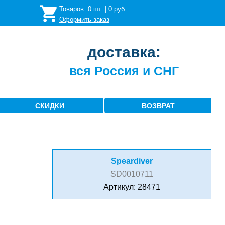
Товаров:
0
шт. |
0
руб.
Оформить заказ
доставка:
вся Россия и СНГ
СКИДКИ
ВОЗВРАТ
Speardiver
SD0010711
Артикул: 28471