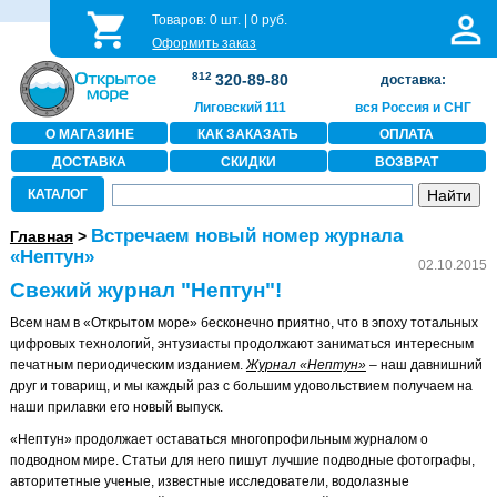
Товаров:
0
шт. |
0
руб.
Оформить заказ
812
320-89-80
доставка:
Лиговский 111
вся Россия и СНГ
О МАГАЗИНЕ
КАК ЗАКАЗАТЬ
ОПЛАТА
ДОСТАВКА
СКИДКИ
ВОЗВРАТ
КАТАЛОГ
Встречаем новый номер журнала
Главная
>
«Нептун»
02.10.2015
Свежий журнал "Нептун"!
Всем нам в «Открытом море» бесконечно приятно, что в эпоху тотальных
цифровых технологий, энтузиасты продолжают заниматься интересным
печатным периодическим изданием.
Журнал «Нептун»
– наш давнишний
друг и товарищ, и мы каждый раз с большим удовольствием получаем на
наши прилавки его новый выпуск.
«Нептун» продолжает оставаться многопрофильным журналом о
подводном мире. Статьи для него пишут лучшие подводные фотографы,
авторитетные ученые, известные исследователи, водолазные