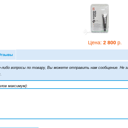
Цена:
2 800
р.
Цена:
2 800
р.
Клей McNETT
Отзывы
AquaSure +FD 28 г
кие-либо вопросы по товару, Вы можете отправить нам сообщение. Н
.
олов максимум)
:
Цена:
2 800
р.