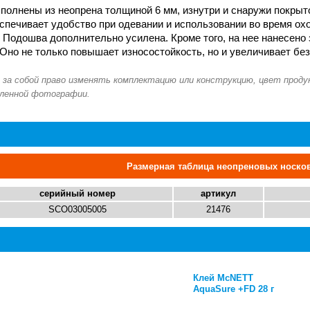
полнены из неопрена толщиной 6 мм, изнутри и снаружи покрыт
спечивает удобство при одевании и использовании во время ох
. Подошва дополнительно усилена. Кроме того, на нее нанесен
 Оно не только повышает износостойкость, но и увеличивает бе
Размерная таблица неопреновых носко
серийный номер
артикул
SCO03005005
21476
Клей McNETT
Клей McNETT
AquaSure +FD 28 г
AquaSure +FD 28 г