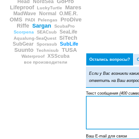
GoPro
Head
NordSea
Lifeproof
Mares
LuckyTurtle
MadWave
Normal
O.ME.R.
OMS
ProDive
PADI
Pelengas
Riffe
Sargan
ScubaPro
SeaLife
Scorpena
SEACsub
SiTech
Aqualung-SeaQuest
SubGear
SubLife
Sporasub
Suunto
TUSA
Technisub
XSScuba
Waterproof
Остались вопросы?
все производители
Если у Вас возникли ка
ответить на Ваш вопрос
Текст сообщения
(400 симв
Ваш E-mail для связи