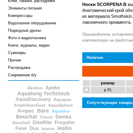
Клеи, смазки, расходники
Носки SCORPENA B
вы
Элементы питания
Анатомический крой обе
Компрессоры
из материала Smothskin
лаконичного орнамента.
Водолазное оборудование
Подводные дроны
Фото и видеотехника
Книги, журналы, видео
Сувениры
Наличие
Прочее
Распродажа
Снаряжение б/у
размер
Apeks
Akvilon
р.XL
Aqualung Technisub
AquaDiscovery
Aquapac
Сопутствующие товары
AmphibianGear
AquaSphere
Bare
Aropec
Aquatics
Beuchat
Demka
Cressi
DiveRite
Frogskin
Dexshell
Hollis
Ferei
Dux
Intova