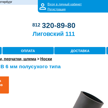
етербург
Вход в личный кабинет
Регистрация
320-89-80
812
Лиговский 111
ОПЛАТА
ДОСТАВКА
и, перчатки, шлема
>
Носки
 B 6 мм полусухого типа
а
ов