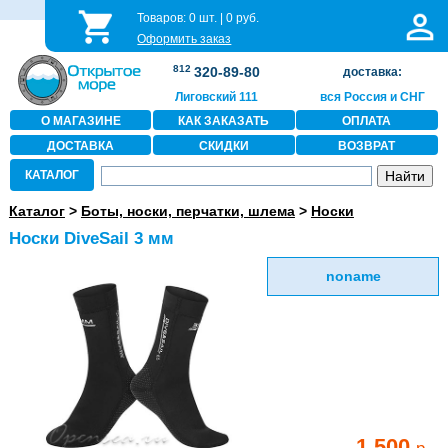
Товаров:
0
шт. |
0
руб.
Оформить заказ
812
320-89-80
доставка:
Лиговский 111
вся Россия и СНГ
О МАГАЗИНЕ
КАК ЗАКАЗАТЬ
ОПЛАТА
ДОСТАВКА
СКИДКИ
ВОЗВРАТ
КАТАЛОГ
Каталог
>
Боты, носки, перчатки, шлема
>
Носки
Носки DiveSail 3 мм
noname
1 500
р.